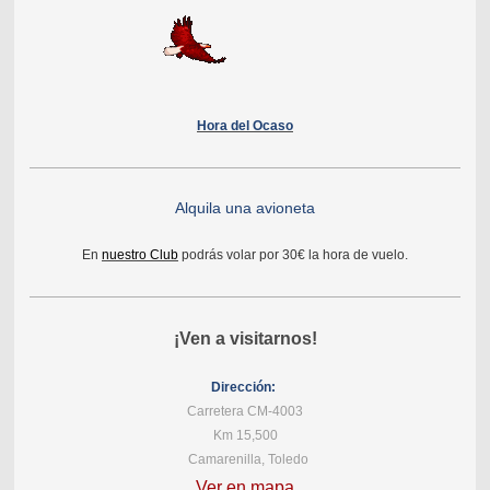
Hora del Ocaso
Alquila una avioneta
En
nuestro Club
podrás volar por 30€ la hora de vuelo.
¡Ven a visitarnos!
Dirección:
Carretera CM-4003
Km 15,500
Camarenilla, Toledo
Ver en mapa