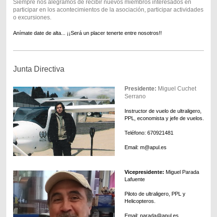
Siempre nos alegramos de recibir nuevos miembros interesados en
participar en los acontecimientos de la asociación, participar actividades
o excursiones.
Anímate date de alta...
¡¡Será un placer tenerte entre nosotros!!
Junta Directiva
Presidente:
Miguel Cuchet
Serrano
Instructor de vuelo de ultraligero,
PPL, economista y jefe de vuelos.
Teléfono: 670921481
Email: m@apul.es
Vicepresidente:
Miguel Parada
Lafuente
Piloto de ultraligero, PPL y
Helicopteros.
Email: parada@apul.es