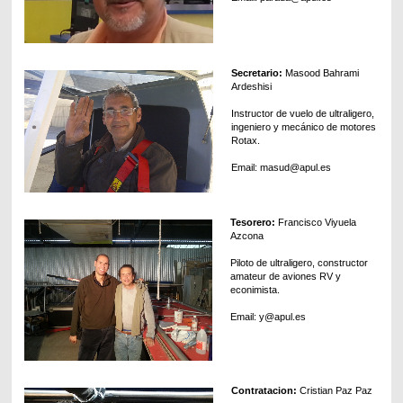
Secretario:
Masood Bahrami
Ardeshisi
Instructor de vuelo de ultraligero,
ingeniero y mecánico de motores
Rotax.
Email: masud@apul.es
Tesorero:
Francisco Viyuela
Azcona
Piloto de ultraligero, constructor
amateur de aviones RV y
econimista.
Email: y@apul.es
Contratacion:
Cristian Paz Paz